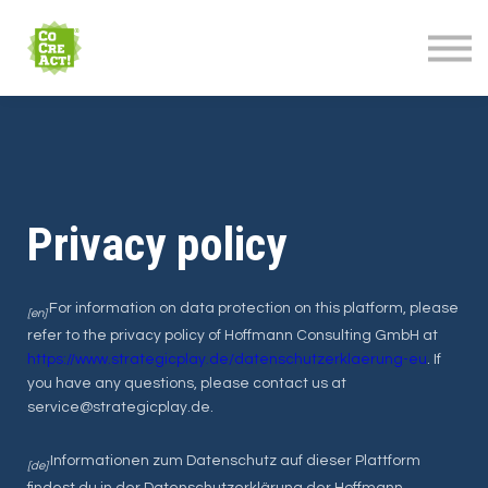
About us
Sign in
Sign up
Privacy policy
For information on data protection on this platform, please
[en]
refer to the privacy policy of Hoffmann Consulting GmbH at
https://www.strategicplay.de/datenschutzerklaerung-eu
. If
you have any questions, please contact us at
service@strategicplay.de.
Informationen zum Datenschutz auf dieser Plattform
[de]
findest du in der Datenschutzerklärung der Hoffmann